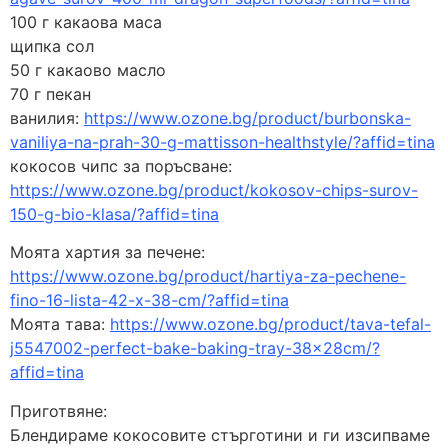
100 г какаова маса
щипка сол
50 г какаово масло
70 г пекан
ванилия:
https://www.ozone.bg/product/burbonska-
vaniliya-na-prah-30-g-mattisson-healthstyle/?affid=tina
кокосов чипс за поръсване:
https://www.ozone.bg/product/kokosov-chips-surov-
150-g-bio-klasa/?affid=tina
Моята хартия за печене:
https://www.ozone.bg/product/hartiya-za-pechene-
fino-16-lista-42-x-38-cm/?affid=tina
Моята тава:
https://www.ozone.bg/product/tava-tefal-
j5547002-perfect-bake-baking-tray-38x28cm/?
affid=tina
Приготвяне:
Блендираме кокосовите стърготини и ги изсипваме