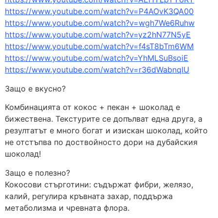
https://www.youtube.com/watch?v=P4AOvK3QA00
https://www.youtube.com/watch?v=wgh7We6Ruhw
https://www.youtube.com/watch?v=yz2hN77N5yE
https://www.youtube.com/watch?v=f4sT8bTm6WM
https://www.youtube.com/watch?v=YhMLSuBsoiE
https://www.youtube.com/watch?v=r36dWabnqIU
Защо е вкусно?
Комбинацията от кокос + пекан + шоколад е
бижествена. Текстурите се допълват една друга, а
резултатът е много богат и изискан шоколад, който
не отстъпва по доствойносто дори на дубайския
шоколад!
Защо е полезно?
Кокосови стърготини: съдържат фибри, желязо,
калий, регулира кръвната захар, поддържа
метаболизма и чревната флора.