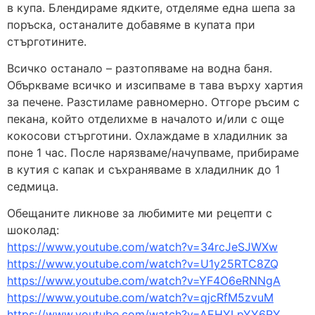
в купа. Блендираме ядките, отделяме една шепа за
поръска, останалите добавяме в купата при
стърготините.
Всичко останало – разтопяваме на водна баня.
Объркваме всичко и изсипваме в тава върху хартия
за печене. Разстиламе равномерно. Отгоре ръсим с
пекана, който отделихме в началото и/или с още
кокосови стърготини. Охлаждаме в хладилник за
поне 1 час. После нарязваме/начупваме, прибираме
в кутия с капак и съхраняваме в хладилник до 1
седмица.
Обещаните ликнове за любимите ми рецепти с
шоколад:
https://www.youtube.com/watch?v=34rcJeSJWXw
https://www.youtube.com/watch?v=U1y25RTC8ZQ
https://www.youtube.com/watch?v=YF4O6eRNNgA
https://www.youtube.com/watch?v=qjcRfM5zvuM
https://www.youtube.com/watch?v=AEHYLpYY6RY