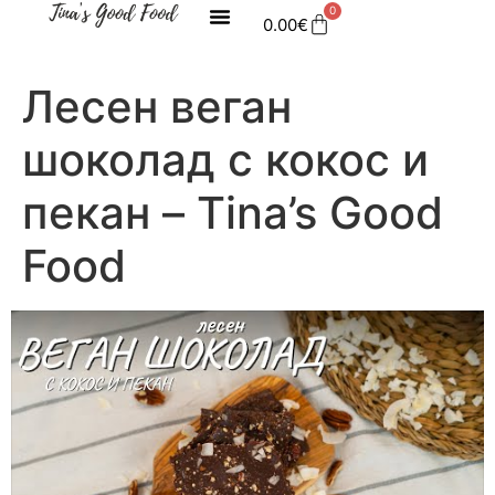
0
0.00
€
Лесен веган
шоколад с кокос и
пекан – Tina’s Good
Food