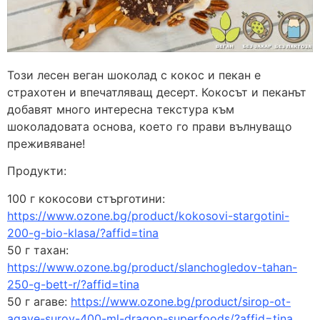
Този лесен веган шоколад с кокос и пекан е
страхотен и впечатляващ десерт. Кокосът и пеканът
добавят много интересна текстура към
шоколадовата основа, което го прави вълнуващо
преживяване!
Продукти:
100 г кокосови стърготини:
https://www.ozone.bg/product/kokosovi-stargotini-
200-g-bio-klasa/?affid=tina
50 г тахан:
https://www.ozone.bg/product/slanchogledov-tahan-
250-g-bett-r/?affid=tina
50 г агаве:
https://www.ozone.bg/product/sirop-ot-
agave-surov-400-ml-dragon-superfoods/?affid=tina