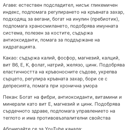
Агаве: естествен подсладител, нисък гликемичен
индекс, подпомага регулирането на кръвната захар,
подходящ за вегани, богат на инулин (пребиотик),
подпомага храносмилането, подобрява имунната
система, полезен за костите, съдържа
антиоксиданти, помага за поддържане на
хидратацията.
Какао: съдържа калий, фосфор, магнезий, калций,
вит B6, E, K, фолат, натрий, желязо, цинк. Подобрява
еластичността на кръвоносните съдове, укрепва
сърцето, регулира кръвната захар, бори се с
депресията, помага при хронична умора
Пекан: Богат на фибри, антиоксиданти, витамини и
минерали като вит E, магнезий и цинк. Подобрява
сърдечното здраве, подпомага управлението на
теглото и има противовъзпалителни свойства
Абонирайте се за YouTube канала: