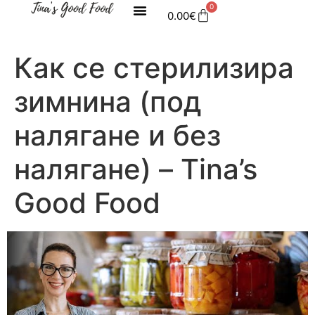
0
0.00
€
Как се стерилизира
зимнина (под
налягане и без
налягане) – Tina’s
Good Food