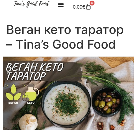
0
0.00
€
Веган кето таратор
– Tina’s Good Food