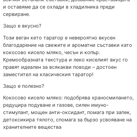
и оставяме да се охлади в хладилника преди
сервиране.
Защо е вкусно?
Този веган кето таратор е невероятно вкусен
благодарение на свежите и ароматни съставки като
кокосово кисело мляко, чесън и копър.
Кремообразната текстура и леко киселият вкус го
правят идеален за всякакви поводи – достоен
заместител на класическия таратор!
Защо е полезно?
Кокосово кисело мляко: подобрява храносмилането,
редуцира подуване и газове, силен имуно-
стимулант, мощен анти-оксидант, помага при запек,
детоксикира тялото, спомага за бързо усвояване на
хранителните вещества