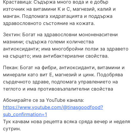
Краставица: Съдържа много вода и е добър
източник на витамини K и C, магнезий, калий и
манган. Подпомага хидратацията и поддържа
здравословното състояние на кожата.
Зехтин: Богат на здравословни мононенаситени
мазнини; съдържа големи количества
антиоксиданти; има многобройни ползи за здравето
на сърцето; има антибактериални свойства.
Пекан: Богат на фибри, антиоксиданти, витамини и
минерали като вит E, магнезий и цинк. Подобрява
сърдечното здраве, подпомага управлението на
теглото и има противовъзпалителни свойства
Абонирайте се за YouTube канала:
https://www.youtube.com/@tinasgoodfood?
sub_confirmation=1
Тук качвам нова рецепта всяка сряда вечер и неделя
сутрин.