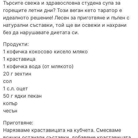
Търсите свежа и здравословна студена супа за
горещите летни дни? Този веган кето таратор е
идеалното решение! Лесен за приготвяне и пълен с
натурални съставки, той ще ви освежи и нахрани
без да нарушавате диетата си.
Продукти:
1 кофичка кокосово кисело мляко
1 краставица
1 кофичка вода (от млякото)
20 г зехтин
сол
1 с.л. оцет
50 г ядки пекан
копър
чесън
Приготвяне:
Нарязваме краставицата на кубчета. Смесваме
всички останали съставки, добавяме краставицата